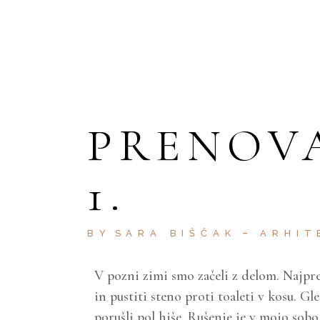
PRENOV
1.
BY
SARA BIŠČAK
ARHIT
V pozni zimi smo začeli z delom. Najpre
in pustiti steno proti toaleti v kosu. Gl
porušli pol hiše. Rušenje je v mojo sob