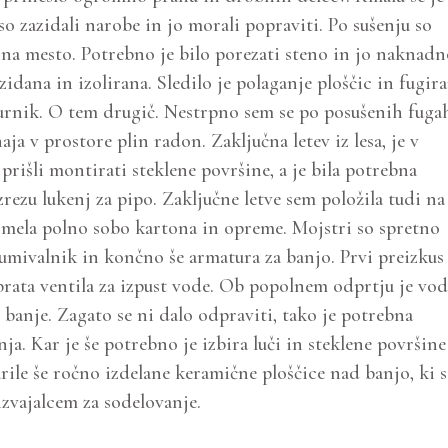
 so zazidali narobe in jo morali popraviti. Po sušenju so
a na mesto. Potrebno je bilo porezati steno in jo naknad
idana in izolirana. Sledilo je polaganje ploščic in fugira
kurnik. O tem drugič. Nestrpno sem se po posušenih fuga
uhaja v prostore plin radon. Zaključna letev iz lesa, je v
rišli montirati steklene površine, a je bila potrebna
zrezu lukenj za pipo. Zaključne letve sem položila tudi na
m imela polno sobo kartona in opreme. Mojstri so spretno
 umivalnik in končno še armatura za banjo. Prvi preizkus
brata ventila za izpust vode. Ob popolnem odprtju je vod
 banje. Zagato se ni dalo odpraviti, tako je potrebna
a. Kar je še potrebno je izbira luči in steklene površine
ile še ročno izdelane keramične ploščice nad banjo, ki 
zvajalcem za sodelovanje.