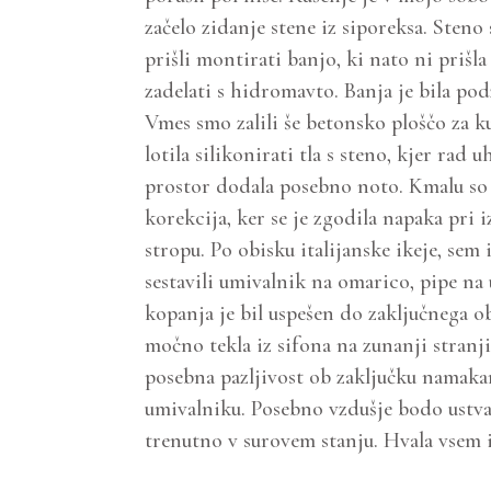
začelo zidanje stene iz siporeksa. Steno
prišli montirati banjo, ki nato ni prišl
zadelati s hidromavto. Banja je bila podz
Vmes smo zalili še betonsko ploščo za 
lotila silikonirati tla s steno, kjer rad 
prostor dodala posebno noto. Kmalu so p
korekcija, ker se je zgodila napaka pri i
stropu. Po obisku italijanske ikeje, se
sestavili umivalnik na omarico, pipe na
kopanja je bil uspešen do zaključnega o
močno tekla iz sifona na zunanji stranji
posebna pazljivost ob zaključku namakanj
umivalniku. Posebno vzdušje bodo ustvar
trenutno v surovem stanju. Hvala vsem i