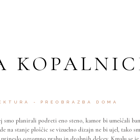
A KOPALNIC
EKTURA
PREOBRAZBA DOMA
j smo planirali podreti eno steno, kamor bi umeščali ba
ede na stanje ploščic se vizuelno dizajn ne bi ujel, tako s
o prineslo ogromno prahu in drobnih delcev. Kmalu se je