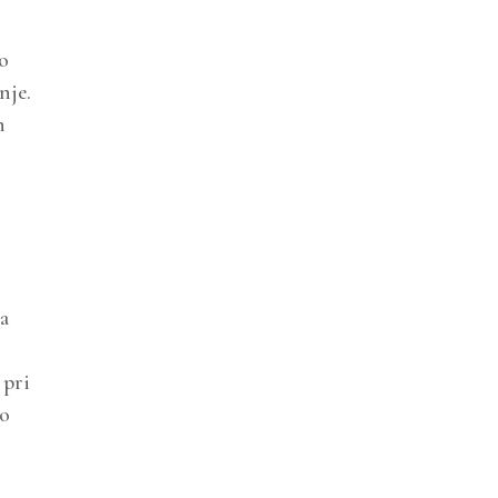
no
nje.
h
a
 pri
so