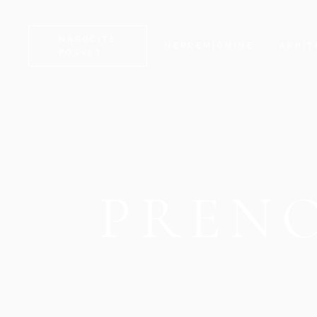
NOVA PONUDBA
NAROČITE
NEPREMIČNINE
ARHIT
POSVET
VSA PONUDBA
REFERENCE
NOVA PONUDBA
VSA PONUDBA
REFERENCE
PREN